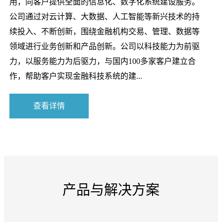
用，向客户提供全面的信息化、数字化系统建设服务。
公司通过对云计算、大数据、人工智能等新兴技术的持
续投入、不断创新，围绕金融机构交易、管理、数据等
领域进行业务创新和产品创新。公司以科技能力为前驱
力，以服务能力为后驱力，与国内100多家客户建立合
作，帮助客户实现金融科技系统的建...
查看详情
产品与解决方案