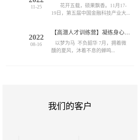
花开五载，硕果飘香。11月17-
11-25
19日，第五届中国金融科技产业大...
【高潜人才训练营】凝练身心 创见未来
2022
以梦为马 不负韶华 7月，拥着微
08-16
醺的夏风，沐着不息的蝉鸣...
我们的客户