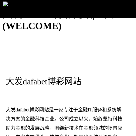
大发dafabet博彩网站|主页
(WELCOME)
大发dafabet博彩网站
大发dafabet博彩网站是一家专注于金融IT服务和系统解
决方案的金融科技企业。公司成立以来，始终坚持科技
助力金融的发展战略，围绕新技术在金融领域的场景应