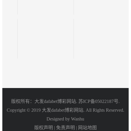
版权所有：大发dafabet博彩网站.
苏ICP备05022187号.
Copyright © 2019 大发dafabet博彩网站. All Rights Reserved.
Designed by Wanhu
版权声明
|
免责声明
|
网站地图