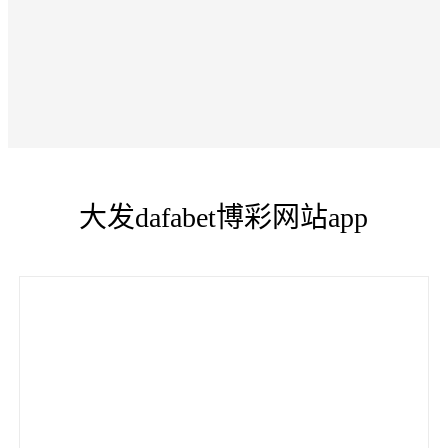
大发dafabet博彩网站app