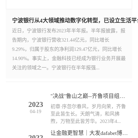
宁波银行从4大领域推动数字化转型，已设立生活平台经
近日，宁波银行发布2023年半年报。半年报披露，报
告期内，宁波银行营收321.44亿元，同比增长
9.29%，归属于股东的净利润129.47亿元，同比增长
14.90%。事实上，金融科技已经成为银行业务开展最
关注的领域之一。宁波银行在半年报强...
"决战"鲁山之巅--齐鲁项目组春日活动小记
2023
初章·序忽尔春风，岁月向荣，齐鲁
04-19
至此皆生长。天朗气清，和风拂
煦，万物至此皆芳华。2023年4...
让金融更智慧｜大发dafabet博彩网站2022（苏州）金博首亮相
2022