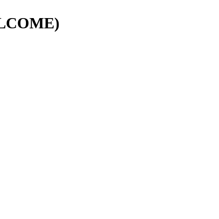
LCOME)
首页
大发dafabet博彩网站
产品与解决方案
加入我们
联系我们