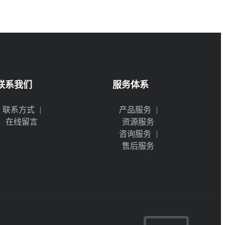
联系我们
服务体系
联系方式
产品服务
在线留言
资源服务
咨询服务
售后服务