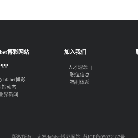
abet博彩网站
加入我们
app
人才理念
职位信息
dafabet博彩
福利体系
网站动态
业界新闻
版权所有：大发dafabet博彩网站.
苏ICP备05022187号.