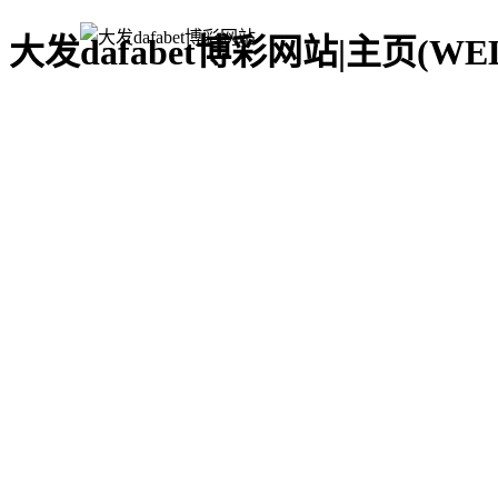
大发dafabet博彩网站|主页(WE