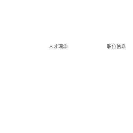
人才理念
职位信息