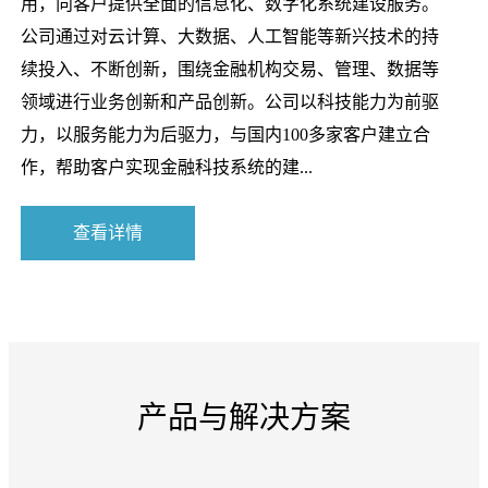
用，向客户提供全面的信息化、数字化系统建设服务。
公司通过对云计算、大数据、人工智能等新兴技术的持
续投入、不断创新，围绕金融机构交易、管理、数据等
领域进行业务创新和产品创新。公司以科技能力为前驱
力，以服务能力为后驱力，与国内100多家客户建立合
作，帮助客户实现金融科技系统的建...
查看详情
产品与解决方案