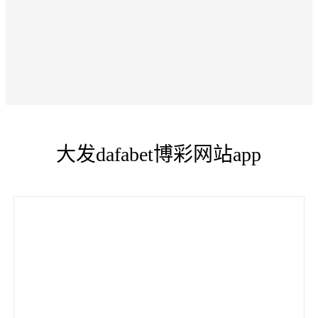
大发dafabet博彩网站app