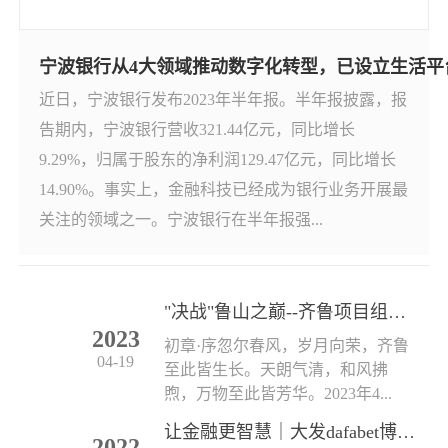
宁波银行从4大领域推动数字化转型，已设立生活平台经
近日，宁波银行发布2023年半年报。半年报披露，报
告期内，宁波银行营收321.44亿元，同比增长
9.29%，归属于股东的净利润129.47亿元，同比增长
14.90%。事实上，金融科技已经成为银行业务开展最
关注的领域之一。宁波银行在半年报强...
"决战"鲁山之巅--齐鲁项目组春日活动小记
2023
初章·序忽尔春风，岁月向荣，齐鲁
04-19
至此皆生长。天朗气清，和风拂
煦，万物至此皆芳华。2023年4...
让金融更智慧｜大发dafabet博彩网站2022（苏州）金博首亮相
2022