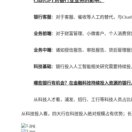
ChatGPT对银行业业务的影响：
银行客服
：对于客服、催收等人工的替代，与Cha
业务前端
：对于财富管理、小微客户、个人消费贷
业务中端
：诸如授信报告、审批报告、贷后管理报告
科技基础
：银行投入人工智能相关研究需要持续投
哪些银行有机会？在金融科技持续投入资源的银行
从科技人才看，浦发、招行、工行等科技人员占比
从科技投入看，四大行在科技投入绝对规模占有优势；长