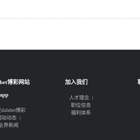
abet博彩网站
加入我们
app
人才理念
职位信息
dafabet博彩
福利体系
网站动态
业界新闻