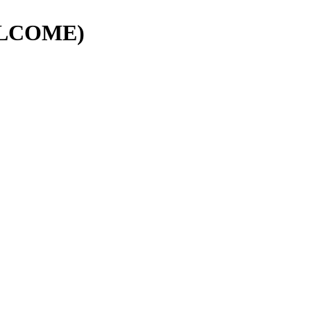
LCOME)
首页
大发dafabet博彩网站
产品与解决方案
加入我们
联系我们